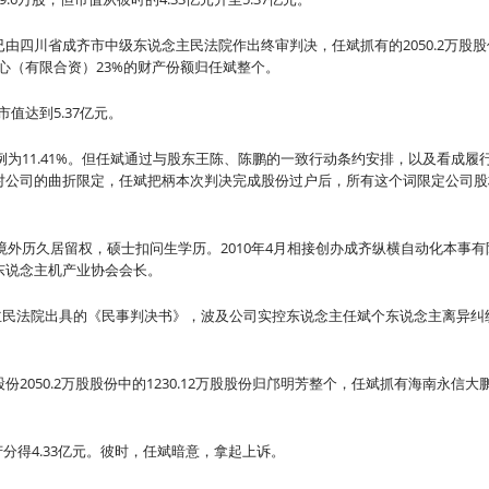
由四川省成齐市中级东说念主民法院作出终审判决，任斌抓有的2050.2万股股
中心（有限合资）23%的财产份额归任斌整个。
市值达到5.37亿元。
比例为11.41%。但任斌通过与股东王陈、陈鹏的一致行动条约安排，以及看成履
对公司的曲折限定，任斌把柄本次判决完成股份过户后，所有这个词限定公司股
境外历久居留权，硕士扣问生学历。2010年4月相接创办成齐纵横自动化本事
东说念主机产业协会会长。
说念主民法院出具的《民事判决书》，波及公司实控东说念主任斌个东说念主离异纠
050.2万股股份中的1230.12万股股份归邝明芳整个，任斌抓有海南永信大
芳分得4.33亿元。彼时，任斌暗意，拿起上诉。