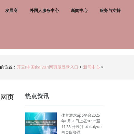
发展商
外国人服务中心
新闻中心
服务与支持
的位置：
开云(中国)kaiyun网页版登录入口
>
新闻中心
>
n网页
热点资讯
体育游戏app平台2025
年8月20日上昼10:35至
11:35-开云(中国)kaiyun
网页版登录