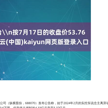
司（纵横股份，688070）发布公告称，始于2024年2月的实控东说念主离异
.6万股，但市值从彼时的4.33亿元升至5.37亿元。