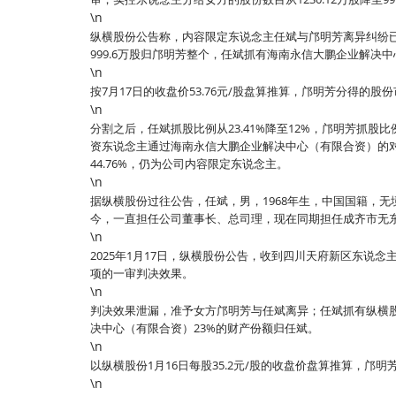
\n
纵横股份公告称，内容限定东说念主任斌与邝明芳离异纠纷已
999.6万股归邝明芳整个，任斌抓有海南永信大鹏企业解决
\n
按7月17日的收盘价53.76元/股盘算推算，邝明芳分得的股份
\n
分割之后，任斌抓股比例从23.41%降至12%，邝明芳抓股
资东说念主通过海南永信大鹏企业解决中心（有限合资）的
44.76%，仍为公司内容限定东说念主。
\n
据纵横股份过往公告，任斌，男，1968年生，中国国籍，无
今，一直担任公司董事长、总司理，现在同期担任成齐市无
\n
2025年1月17日，纵横股份公告，收到四川天府新区东
项的一审判决效果。
\n
判决效果泄漏，准予女方邝明芳与任斌离异；任斌抓有纵横股份2
决中心（有限合资）23%的财产份额归任斌。
\n
以纵横股份1月16日每股35.2元/股的收盘价盘算推算，邝明
\n